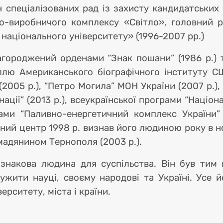
н спеціалізованих рад із захисту кандидатських 
о-виробничого комплексу «Світло», головний ре
 національного університету» (1996-2007 рр.)
городжений орденами “Знак пошани” (1986 р.) та
ллю Американського біографічного інституту СШ
(2005 р.), “Петро Могила” МОН України (2007 р.)
ції” (2013 р.), всеукраїнської програми “Націона
грами “Паливно-енергетичний комплекс України”
ний центр 1998 р. визнав його людиною року в но
адянином Тернополя (2003 р.).
знакова людина для суспільства. Він був тим
ужити науці, своєму народові та Україні. Усе 
ерситету, міста і країни.