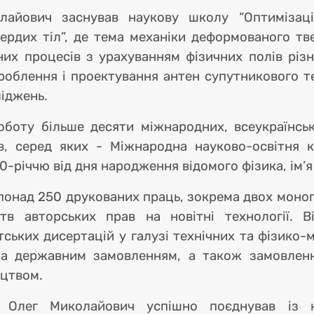
лайович заснував наукову школу “Оптимізац
рдих тіл”, де тема механіки деформованого тве
них процесів з урахуванням фізичних полів різ
роблення і проектування антен супутникового те
іджень.
боту більше десяти міжнародних, всеукраїнськ
ів, серед яких - Міжнародна науково-освітня
0-річчю від дня народження відомого фізика, ім’я
онад 250 друкованих праць, зокрема двох моногр
тв авторських прав на новітні технології. В
тських дисертацій у галузі технічних та фізико-
за державним замовленням, а також замовлен
ицтвом.
 Олег Миколайович успішно поєднував із на