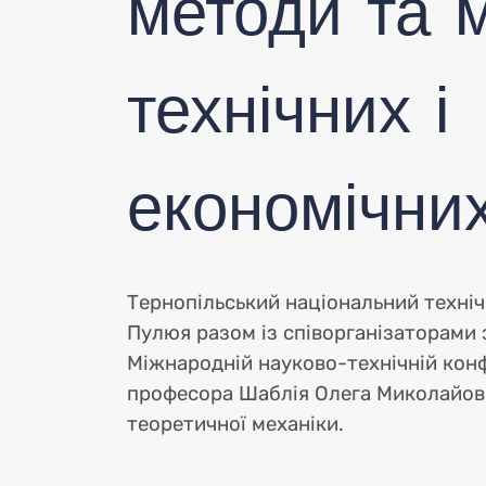
кон
методи та 
технічних і
По
економічни
Тернопільський національний технічн
Пулюя разом із співорганізаторами 
мат
Міжнародній науково-технічній конф
професора Шаблія Олега Миколайов
теоретичної механіки.