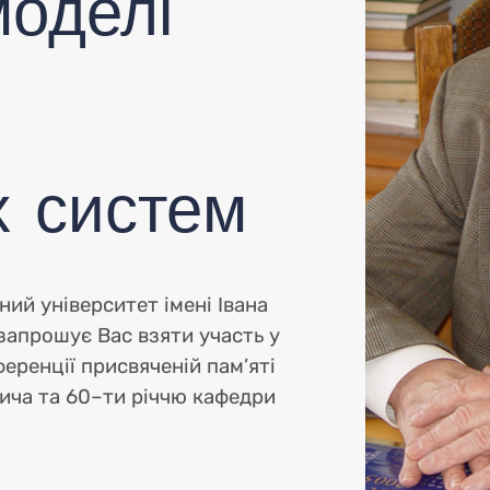
фере
моделі
данн
х систем
ий університет імені Івана
запрошує Вас взяти участь у
еріал
еренції присвяченій пам’яті
ича та 60–ти річчю кафедри