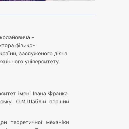
иколайовича –
ктора фізико-
країни, заслуженого діяча
ехнічного університету
на
ситет імені Івана Франка.
рську. О.М.Шаблій перший
ри теоретичної механіки