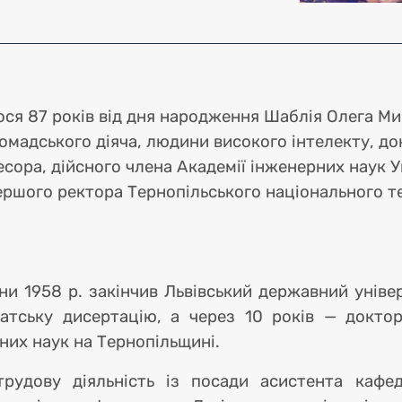
ата
ося 87 років від дня народження Шаблія Олега М
ромадського діяча, людини високого інтелекту, до
сора, дійсного члена Академії інженерних наук У
 першого ректора Тернопільського національного т
такт
 1958 р. закінчив Львівський державний універ
датську дисертацію, а через 10 років — докто
их наук на Тернопільщині.
рудову діяльність із посади асистента кафед