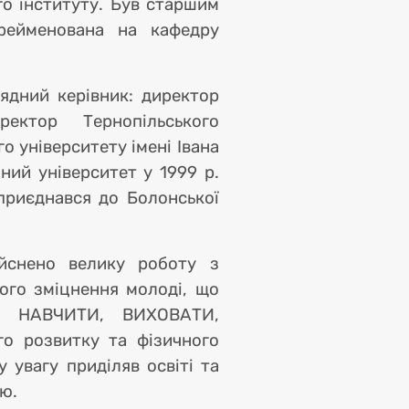
го інституту. Був старшим
рейменована на кафедру
ція
ядний керівник: директор
ректор Тернопільського
о університету імені Івана
ний університет у 1999 р.
 приєднався до Болонської
ійснено велику роботу з
ого зміцнення молоді, що
і: НАВЧИТИ, ВИХОВАТИ,
го розвитку та фізичного
 увагу приділяв освіті та
ю.