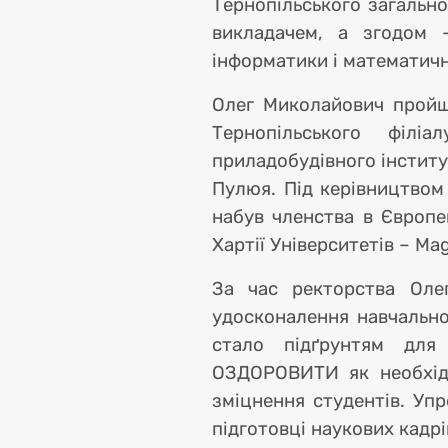
Тернопільського загально
викладачем, а згодом 
інформатики і математич
інф
Олег Миколайович пройш
Тернопільського філіа
приладобудівного інститу
Пулюя. Під керівництвом
набув членства в Європей
Хартії Університетів – Ma
За час ректорства Оле
Eng
удосконалення навчально
стало підґрунтям для
ОЗДОРОВИТИ як необхідн
зміцнення студентів. Упр
підготовці наукових кадр