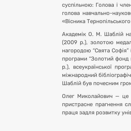
суспільною: Голова і чле
голова навчально-науков
«Вісника Тернопільського
Академік О. М. Шаблій на
(2009 р.), золотою меда
нагородою “Свята Софія” 
програми “Золотий фонд на
р.), всеукраїнської про
міжнародний бібліографіч
Шаблій був почесним гром
Олег Миколайович — це 
пристрасне прагнення сл
праця задля розвитку унів