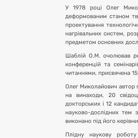
У 1978 році Олег Мико
деформованим станом тве
проектування технологіч
нагрівальних систем, роз
предметом основних досл
Шаблій О.М. очолював ро
конференцій та семінар
читаннями, присвячена 15
Олег Миколайович автор п
на винаходи, 20 свідоц
докторських і 12 кандида
науково-дослідних тем 
виконано під його керівн
Плідну наукову роботу