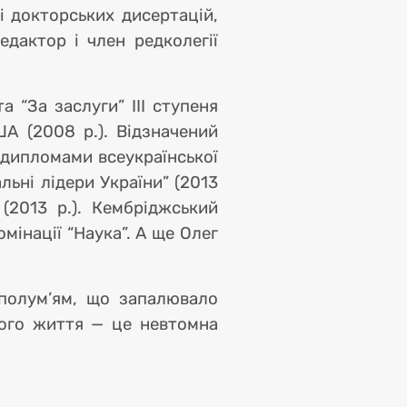
і докторських дисертацій,
дактор і член редколегії
 “За заслуги” ІІІ ступеня
А (2008 р.). Відзначений
, дипломами всеукраїнської
льні лідери України” (2013
 (2013 р.). Кембріджський
мінації “Наука”. А ще Олег
 полум’ям, що запалювало
його життя — це невтомна