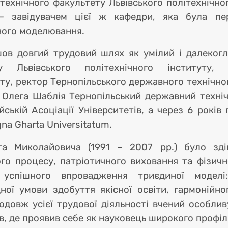
технічного факультету Львівського політехнічно
— завідувачем цієї ж кафедри, яка була пе
ного моделювання.
орма
ов довгий трудовий шлях як умілий і далекогл
лу Львівського політехнічного інституту, 
ту, ректор Тернопільського державного технічног
 Олега Шаблія Тернопільський державний техніч
ській Асоціації Університетів, а через 6 років
gna Gharta Universitatum.
га Миколайовича (1991 – 2007 рр.) було зд
lish
го процесу, патріотичного виховання та фізичн
 успішного впровадження триєдиної модел
ої умови здобуття якісної освіти, гармонійно
одовж усієї трудової діяльності вчений особливу
ів, де проявив себе як науковець широкого профіл