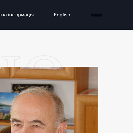
ію
тна інформація
English