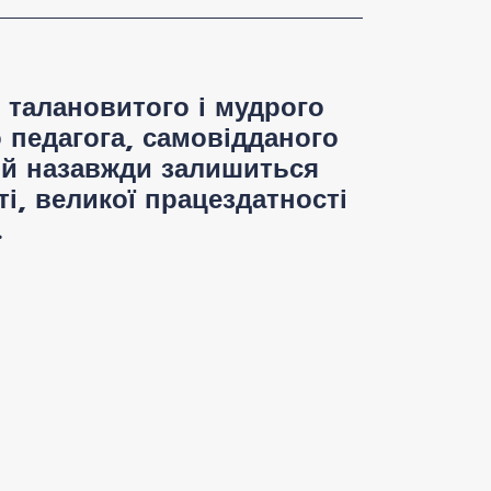
к талановитого і мудрого
 педагога, самовідданого
лій назавжди залишиться
і, великої працездатності
.