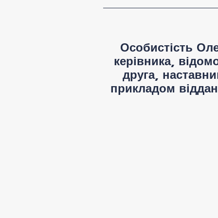
Особистість Оле
керівника, відом
друга, наставни
прикладом віддано