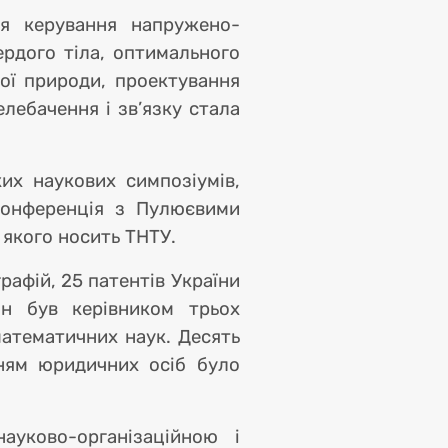
ія керування напружено-
рдого тіла, оптимального
ної природи, проектування
лебачення і зв’язку стала
их наукових симпозіумів,
 конференція з Пулюєвими
 якого носить ТНТУ.
афій, 25 патентів України
ін був керівником трьох
математичних наук. Десять
ням юридичних осіб було
уково-організаційною і