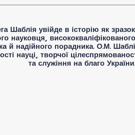
га Шаблія увійде в історію як зразо
ого науковця, висококваліфікованого
ка й надійного порадника. О.М. Шаб
сті науці, творчої цілеспрямованост
та служіння на благо України