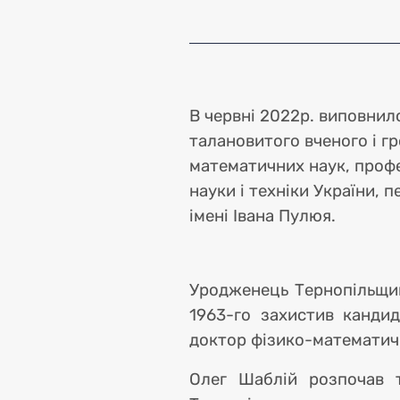
Опл
В червні 2022р. виповнил
талановитого вченого і г
математичних наук, профе
науки і техніки України,
імені Івана Пулюя.
Кон
Уродженець Тернопільщини
1963-го захистив канди
доктор фізико-математичн
Олег Шаблій розпочав т