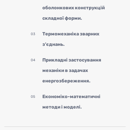
інф
оболонкових конструкцій
складної форми.
Термомеханіка зварних
03
з’єднань.
Прикладні застосування
04
Engl
механіки в задачах
енергозбереження.
Економіко-математичні
05
методи і моделі.